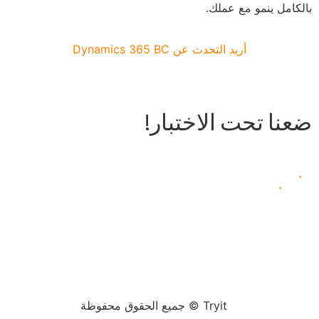
بالكامل ينمو مع عملك.
أريد التحدث عن Dynamics 365 BC
دعونا نحاول ذلك ⟶
ضعنا تحت الاختبار!
Tryit
فريق
التقنيات
حلول
جهات الاتصال
سياسة الخصوصية
Tryit © جميع الحقوق محفوظة