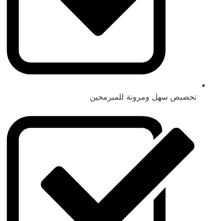
تخصيص سهل ومرونة للمبرمجين