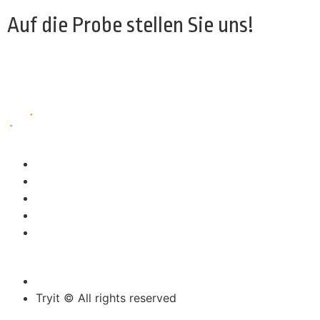
Auf die Probe stellen Sie uns!
Let's tryit ⟶
Tryit
Team
Technologien
Lösungen
Kontakte
Datenschutzrichtlinie
Tryit © All rights reserved