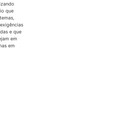
lizando
io que
stemas,
 exigências
das e que
tejam em
mas em