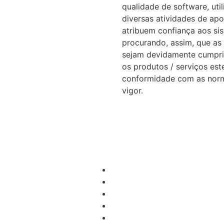
qualidade de software, uti
diversas atividades de apo
atribuem confiança aos si
procurando, assim, que as
sejam devidamente cumpri
os produtos / serviços es
conformidade com as nor
vigor.
Let's tryit ⟶
Tryit
Equipa
Tecnologias
Soluções
Contactos