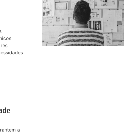
s
nicos
res
cessidades
dade
arantem a